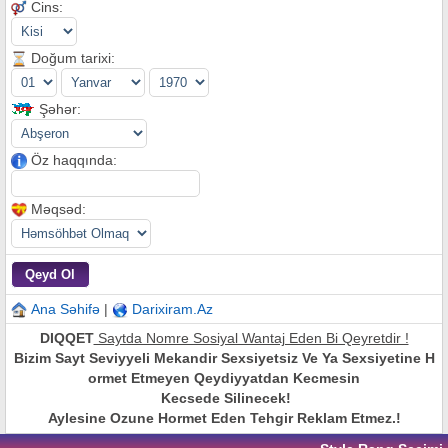
Cins:
Doğum tarixi:
Şəhər:
Öz haqqında:
Məqsəd:
Ana Səhifə
|
Darixiram.Az
DIQQET
Saytda Nomre Sosiyal Wantaj Eden Bi Qeyretdir !
Bizim Sayt Seviyyeli Mekandir Sexsiyetsiz Ve Ya Sexsiyetine H
ormet Etmeyen Qeydiyyatdan Kecmesin
Kecsede Silinecek!
Aylesine Ozune Hormet Eden Tehgir Reklam Etmez.!