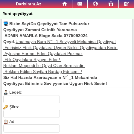
Darixiram.Az
Yeni qeydiyyat
Bizim SaytDa Qeydiyyat Tam Pulsuzdur
Qeydiyyat Zamani Cetnlik Yaranarsa
ADMIN AMARLA Elage Saxla 0775092024
Qeyd:
Unutmayin Bura N°`_1 Seviyyeli Mekanina Qeydiyyat
Edirisiniz Etnik Qaydalara Uygun Nickle Qeydiyyatdan Kecin
Aylesine Hormet Eden Qaydalari Pozmaz
Etik Qaydalara Riyayet Eder !
Reklam Meqsedi İle Qeyd Olan Serefsizdir!
Reklam Edilen Saytlari Bardag Edecem..!
Siz Hal Hazrda Azerbaycanin N°`_1 Mekaninda
Qeydiyyat Edirsiniz Seviyyenize Uygun Nick Secin!
Ləqəb:
Şifrə:
Ad: